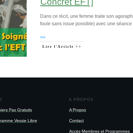
Concret EFT]
Dans ce récit, une femme traite son agorapho
foule sans issue possible) avec une séanc
>>
Lire l'Article >>
R
A PROPOS
iers Pas Gratuits
A Propos
ramme Vessie Libre
Contact
Accès Membres et Programmes