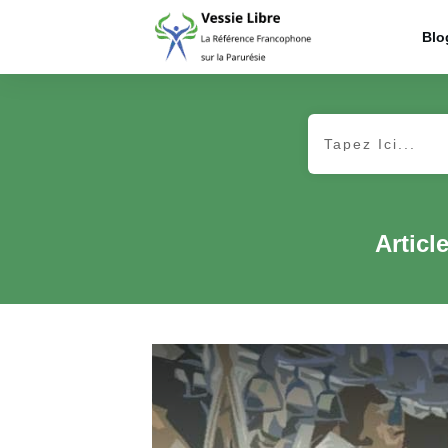
Blo
Articl