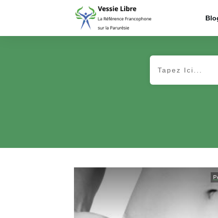
Blo
P